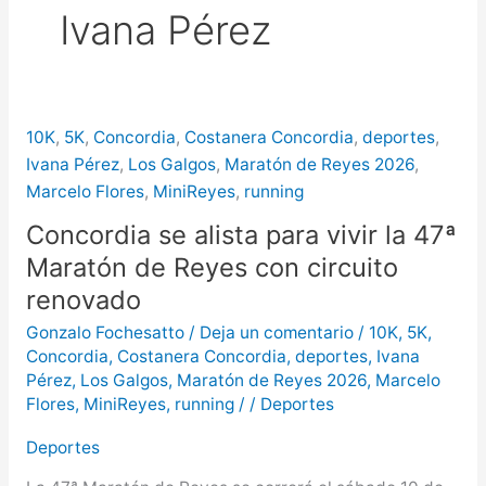
Ivana Pérez
más de $580 millones
Creciente del río Uruguay:
habilitan cortes de tránsito en varios
10K
,
5K
,
Concordia
,
Costanera Concordia
,
deportes
,
puntos de Concordia
Ivana Pérez
,
Los Galgos
,
Maratón de Reyes 2026
,
Marcelo Flores
,
MiniReyes
,
running
Concordia se alista para vivir la 47ª
Maratón de Reyes con circuito
renovado
Gonzalo Fochesatto
/
Deja un comentario
/
10K
,
5K
,
Concordia
,
Costanera Concordia
,
deportes
,
Ivana
Pérez
,
Los Galgos
,
Maratón de Reyes 2026
,
Marcelo
Flores
,
MiniReyes
,
running
/
/
Deportes
Deportes