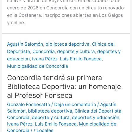
La 47ª Maratón de Reyes se correrá el sábado 10 de
enero de 2026 en Concordia con un circuito renovado
en la Costanera. Inscripciones abiertas en Los Galgos
y online.
Agustín Salomón
,
biblioteca deportiva
,
Clínica del
Deportista
,
Concordia
,
deporte y cultura
,
deportes y
educación
,
Ivana Pérez
,
Luis Emilio Fonseca
,
Municipalidad de Concordia
Concordia tendrá su primera
Biblioteca Deportiva: un homenaje
al Profesor Fonseca
Gonzalo Fochesatto
/
Deja un comentario
/
Agustín
Salomón
,
biblioteca deportiva
,
Clínica del Deportista
,
Concordia
,
deporte y cultura
,
deportes y educación
,
Ivana Pérez
,
Luis Emilio Fonseca
,
Municipalidad de
Concordia
/
/
Locales