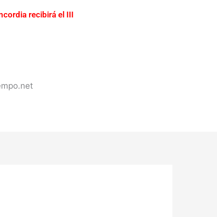
cordia recibirá el III
ación urgente del acceso a
ercadería valuada en más de
s de Concordia
iempo.net