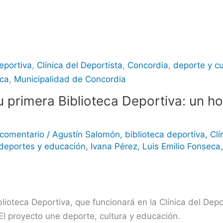
eportiva
,
Clínica del Deportista
,
Concordia
,
deporte y cu
eca
,
Municipalidad de Concordia
 primera Biblioteca Deportiva: un h
 comentario
/
Agustín Salomón
,
biblioteca deportiva
,
Clí
deportes y educación
,
Ivana Pérez
,
Luis Emilio Fonseca
ioteca Deportiva, que funcionará en la Clínica del Depor
El proyecto une deporte, cultura y educación.