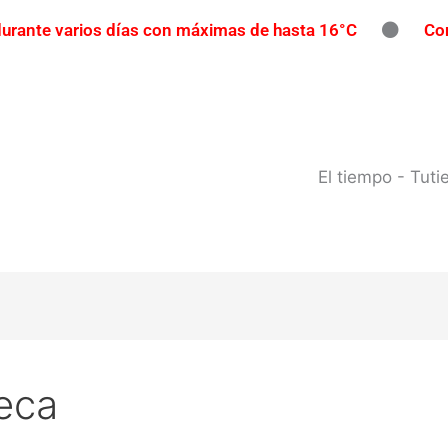
 durante varios días con máximas de hasta 16°C
Con
íos con participación gratuita
Reclaman una repar
pavimento
Contrabando en Concordia: secuestran m
l río Uruguay: habilitan cortes de tránsito en varios punto
El tiempo - Tut
seca