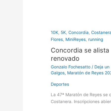
10K
,
5K
,
Concordia
,
Costaner
Flores
,
MiniReyes
,
running
Concordia se alista
renovado
Gonzalo Fochesatto
/
Deja un
Galgos
,
Maratón de Reyes 20
Deportes
La 47ª Maratón de Reyes se c
Costanera. Inscripciones abie