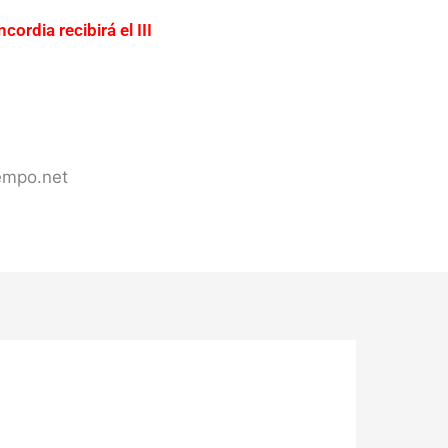
cordia recibirá el III
ación urgente del acceso a
ercadería valuada en más de
s de Concordia
iempo.net