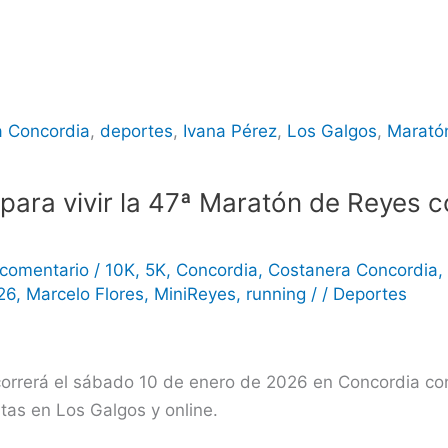
a Concordia
,
deportes
,
Ivana Pérez
,
Los Galgos
,
Marató
 para vivir la 47ª Maratón de Reyes c
 comentario
/
10K
,
5K
,
Concordia
,
Costanera Concordia
26
,
Marcelo Flores
,
MiniReyes
,
running
/
/
Deportes
orrerá el sábado 10 de enero de 2026 en Concordia con
rtas en Los Galgos y online.