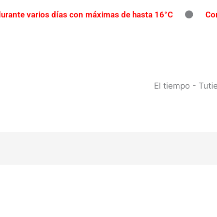
 durante varios días con máximas de hasta 16°C
Con
íos con participación gratuita
Reclaman una repar
pavimento
Contrabando en Concordia: secuestran m
l río Uruguay: habilitan cortes de tránsito en varios punto
El tiempo - Tut