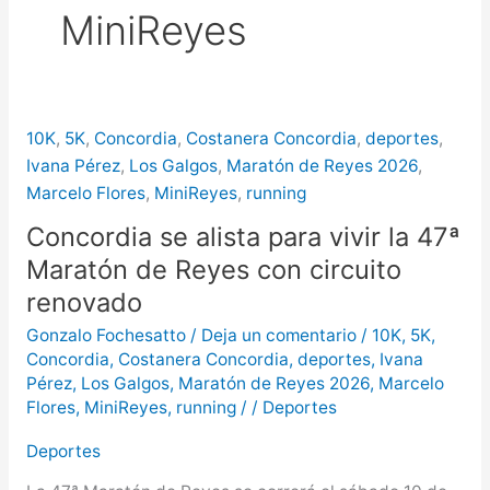
MiniReyes
más de $580 millones
Creciente del río Uruguay:
habilitan cortes de tránsito en varios
10K
,
5K
,
Concordia
,
Costanera Concordia
,
deportes
,
puntos de Concordia
Ivana Pérez
,
Los Galgos
,
Maratón de Reyes 2026
,
Marcelo Flores
,
MiniReyes
,
running
Concordia se alista para vivir la 47ª
Maratón de Reyes con circuito
renovado
Gonzalo Fochesatto
/
Deja un comentario
/
10K
,
5K
,
Concordia
,
Costanera Concordia
,
deportes
,
Ivana
Pérez
,
Los Galgos
,
Maratón de Reyes 2026
,
Marcelo
Flores
,
MiniReyes
,
running
/
/
Deportes
Deportes