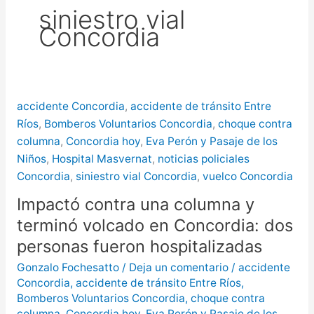
siniestro vial
puntos de Concordia
La
Concordia
creciente del río Uruguay ya alcanzó
sectores del parque San Carlos en
Concordia
accidente Concordia
,
accidente de tránsito Entre
Ríos
,
Bomberos Voluntarios Concordia
,
choque contra
columna
,
Concordia hoy
,
Eva Perón y Pasaje de los
Niños
,
Hospital Masvernat
,
noticias policiales
Concordia
,
siniestro vial Concordia
,
vuelco Concordia
Impactó contra una columna y
terminó volcado en Concordia: dos
personas fueron hospitalizadas
Gonzalo Fochesatto
/
Deja un comentario
/
accidente
Concordia
,
accidente de tránsito Entre Ríos
,
Bomberos Voluntarios Concordia
,
choque contra
columna
,
Concordia hoy
,
Eva Perón y Pasaje de los