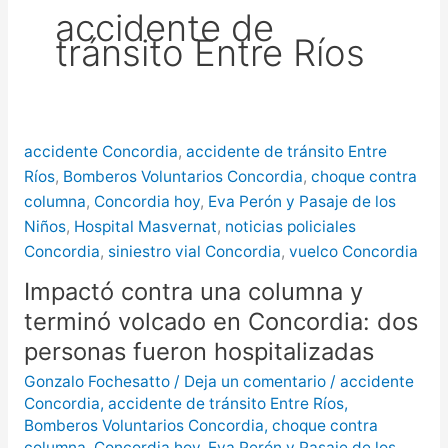
accidente de
más de $580 millones
tránsito Entre Ríos
Creciente del río Uruguay:
habilitan cortes de tránsito en varios
puntos de Concordia
accidente Concordia
,
accidente de tránsito Entre
Ríos
,
Bomberos Voluntarios Concordia
,
choque contra
columna
,
Concordia hoy
,
Eva Perón y Pasaje de los
Niños
,
Hospital Masvernat
,
noticias policiales
Concordia
,
siniestro vial Concordia
,
vuelco Concordia
Impactó contra una columna y
terminó volcado en Concordia: dos
personas fueron hospitalizadas
Gonzalo Fochesatto
/
Deja un comentario
/
accidente
Concordia
,
accidente de tránsito Entre Ríos
,
Bomberos Voluntarios Concordia
,
choque contra
columna
,
Concordia hoy
,
Eva Perón y Pasaje de los