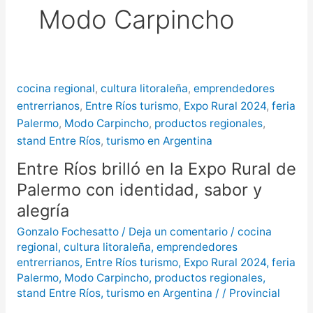
Modo Carpincho
más de $580 millones
Creciente del río Uruguay:
habilitan cortes de tránsito en varios
cocina regional
,
cultura litoraleña
,
emprendedores
puntos de Concordia
entrerrianos
,
Entre Ríos turismo
,
Expo Rural 2024
,
feria
Palermo
,
Modo Carpincho
,
productos regionales
,
stand Entre Ríos
,
turismo en Argentina
Entre Ríos brilló en la Expo Rural de
Palermo con identidad, sabor y
alegría
Gonzalo Fochesatto
/
Deja un comentario
/
cocina
regional
,
cultura litoraleña
,
emprendedores
entrerrianos
,
Entre Ríos turismo
,
Expo Rural 2024
,
feria
Palermo
,
Modo Carpincho
,
productos regionales
,
stand Entre Ríos
,
turismo en Argentina
/
/
Provincial