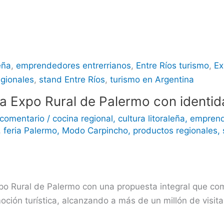
leña
,
emprendedores entrerrianos
,
Entre Ríos turismo
,
Ex
egionales
,
stand Entre Ríos
,
turismo en Argentina
 la Expo Rural de Palermo con identid
 comentario
/
cocina regional
,
cultura litoraleña
,
emprend
,
feria Palermo
,
Modo Carpincho
,
productos regionales
,
po Rural de Palermo con una propuesta integral que com
oción turística, alcanzando a más de un millón de visita