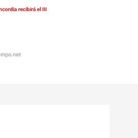
cordia recibirá el III
ación urgente del acceso a
ercadería valuada en más de
s de Concordia
iempo.net