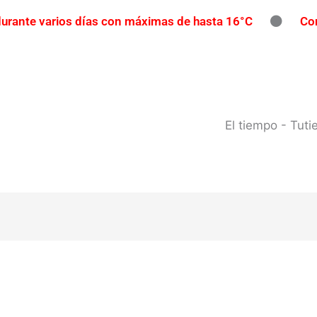
 durante varios días con máximas de hasta 16°C
Con
íos con participación gratuita
Reclaman una repar
pavimento
Contrabando en Concordia: secuestran m
l río Uruguay: habilitan cortes de tránsito en varios punto
El tiempo - Tut