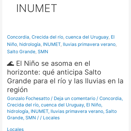
INUMET
puntos de Concordia
La
creciente del río Uruguay ya alcanzó
sectores del parque San Carlos en
Concordia
,
Crecida del río
,
cuenca del Uruguay
,
El
Concordia
Niño
,
hidrología
,
INUMET
,
lluvias primavera verano
,
Salto Grande
,
SMN
🌊 El Niño se asoma en el
horizonte: qué anticipa Salto
Grande para el río y las lluvias en la
región
Gonzalo Fochesatto
/
Deja un comentario
/
Concordia
,
Crecida del río
,
cuenca del Uruguay
,
El Niño
,
hidrología
,
INUMET
,
lluvias primavera verano
,
Salto
Grande
,
SMN
/
/
Locales
Locales