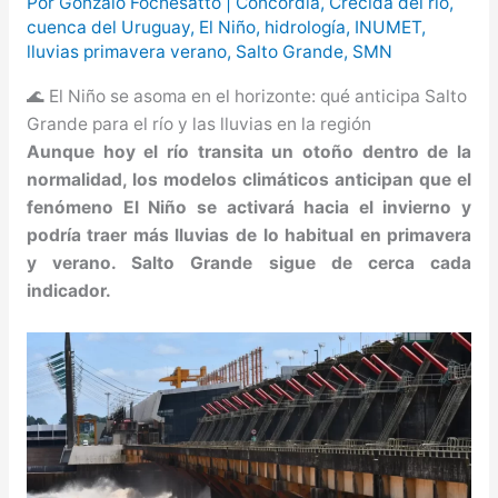
Por
Gonzalo Fochesatto
|
Concordia
,
Crecida del río
,
cuenca del Uruguay
,
El Niño
,
hidrología
,
INUMET
,
más de $580 millones
lluvias primavera verano
,
Salto Grande
,
SMN
Creciente del río Uruguay:
🌊 El Niño se asoma en el horizonte: qué anticipa Salto
habilitan cortes de tránsito en varios
Grande para el río y las lluvias en la región
Aunque hoy el río transita un otoño dentro de la
puntos de Concordia
normalidad, los modelos climáticos anticipan que el
fenómeno El Niño se activará hacia el invierno y
podría traer más lluvias de lo habitual en primavera
y verano. Salto Grande sigue de cerca cada
indicador.