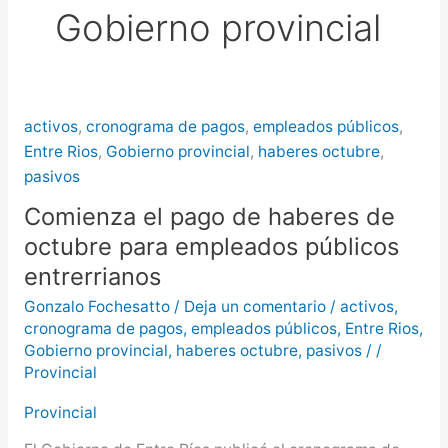
Gobierno provincial
puntos de Concordia
La
creciente del río Uruguay ya alcanzó
sectores del parque San Carlos en
activos
,
cronograma de pagos
,
empleados públicos
,
Concordia
Entre Rios
,
Gobierno provincial
,
haberes octubre
,
pasivos
Comienza el pago de haberes de
octubre para empleados públicos
entrerrianos
Gonzalo Fochesatto
/
Deja un comentario
/
activos
,
cronograma de pagos
,
empleados públicos
,
Entre Rios
,
Gobierno provincial
,
haberes octubre
,
pasivos
/
/
Provincial
Provincial