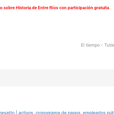
ro sobre Historia de Entre Ríos con participación gratuita
erto Yeruá por el deterioro del pavimento
Contraba
0 millones
Creciente del río Uruguay: habilitan cor
 del río Uruguay ya alcanzó sectores del parque San Carlos
El tiempo - Tut
hesatto
|
activos
,
cronograma de pagos
,
empleados púb