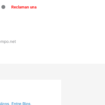
Reclaman una
ndo en Concordia: secuestran
tes de tránsito en varios puntos
 en Concordia
iempo.net
licos
,
Entre Rios
,