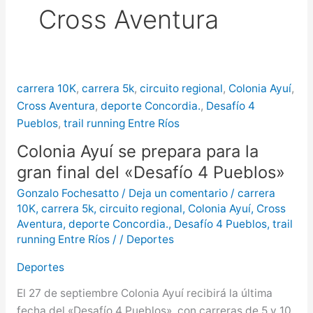
Cross Aventura
puntos de Concordia
La
creciente del río Uruguay ya alcanzó
sectores del parque San Carlos en
carrera 10K
,
carrera 5k
,
circuito regional
,
Colonia Ayuí
,
Concordia
Cross Aventura
,
deporte Concordia.
,
Desafío 4
Pueblos
,
trail running Entre Ríos
Colonia Ayuí se prepara para la
gran final del «Desafío 4 Pueblos»
Gonzalo Fochesatto
/
Deja un comentario
/
carrera
10K
,
carrera 5k
,
circuito regional
,
Colonia Ayuí
,
Cross
Aventura
,
deporte Concordia.
,
Desafío 4 Pueblos
,
trail
running Entre Ríos
/
/
Deportes
Deportes
El 27 de septiembre Colonia Ayuí recibirá la última
fecha del «Desafío 4 Pueblos», con carreras de 5 y 10