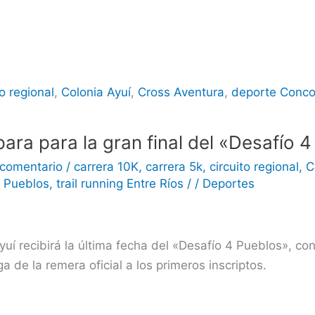
to regional
,
Colonia Ayuí
,
Cross Aventura
,
deporte Conco
para para la gran final del «Desafío 
 comentario
/
carrera 10K
,
carrera 5k
,
circuito regional
,
C
4 Pueblos
,
trail running Entre Ríos
/
/
Deportes
uí recibirá la última fecha del «Desafío 4 Pueblos», co
a de la remera oficial a los primeros inscriptos.