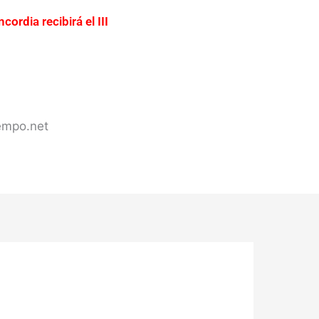
cordia recibirá el III
ación urgente del acceso a
ercadería valuada en más de
s de Concordia
iempo.net