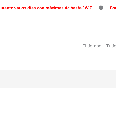
 durante varios días con máximas de hasta 16°C
Con
íos con participación gratuita
Reclaman una repar
pavimento
Contrabando en Concordia: secuestran m
l río Uruguay: habilitan cortes de tránsito en varios punto
El tiempo - Tut