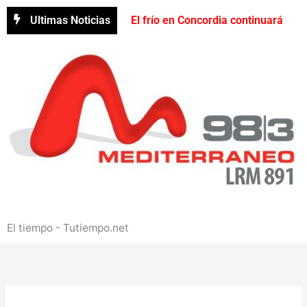
Ir
Ultimas Noticias
El frío en Concordia continuará
al
contenido
durante varios días con máximas de
hasta 16°C
Concordia
recibirá el III Encuentro sobre
Historia de Entre Ríos con
participación gratuita
Reclaman una reparación urgente
del acceso a Puerto Yeruá por el
El tiempo - Tutiempo.net
deterioro del pavimento
Contrabando en Concordia:
secuestran mercadería valuada en