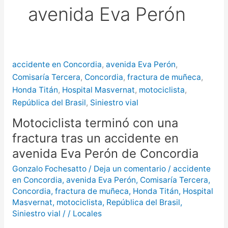
avenida Eva Perón
más de $580 millones
Creciente del río Uruguay:
habilitan cortes de tránsito en varios
accidente en Concordia
,
avenida Eva Perón
,
puntos de Concordia
Comisaría Tercera
,
Concordia
,
fractura de muñeca
,
Honda Titán
,
Hospital Masvernat
,
motociclista
,
República del Brasil
,
Siniestro vial
Motociclista terminó con una
fractura tras un accidente en
avenida Eva Perón de Concordia
Gonzalo Fochesatto
/
Deja un comentario
/
accidente
en Concordia
,
avenida Eva Perón
,
Comisaría Tercera
,
Concordia
,
fractura de muñeca
,
Honda Titán
,
Hospital
Masvernat
,
motociclista
,
República del Brasil
,
Siniestro vial
/
/
Locales