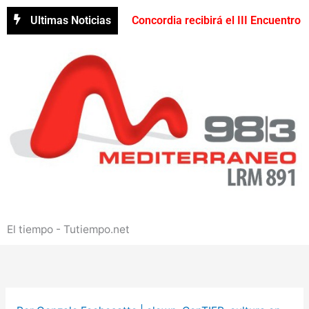
Ir
Ultimas Noticias
Concordia recibirá el III Encuentro
al
contenido
sobre Historia de Entre Ríos con
participación gratuita
Reclaman una reparación urgente
del acceso a Puerto Yeruá por el
deterioro del pavimento
Contrabando en Concordia:
secuestran mercadería valuada en
El tiempo - Tutiempo.net
más de $580 millones
Creciente del río Uruguay:
habilitan cortes de tránsito en varios