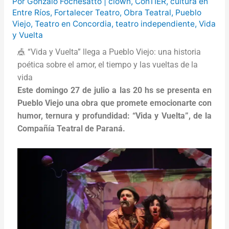
Por
Gonzalo Fochesatto
|
clown
,
ConTIER
,
cultura en
Entre Ríos
,
Fortalecer Teatro
,
Obra Teatral
,
Pueblo
puntos de Concordia
La
Viejo
,
Teatro en Concordia
,
teatro independiente
,
Vida
creciente del río Uruguay ya alcanzó
y Vuelta
🎪 “Vida y Vuelta” llega a Pueblo Viejo: una historia
sectores del parque San Carlos en
poética sobre el amor, el tiempo y las vueltas de la
Concordia
vida
Este domingo 27 de julio a las 20 hs se presenta en
Pueblo Viejo una obra que promete emocionarte con
humor, ternura y profundidad: “Vida y Vuelta”, de la
Compañía Teatral de Paraná.