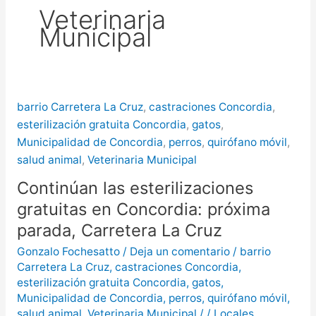
Veterinaria
más de $580 millones
Municipal
Creciente del río Uruguay:
habilitan cortes de tránsito en varios
puntos de Concordia
barrio Carretera La Cruz
,
castraciones Concordia
,
esterilización gratuita Concordia
,
gatos
,
Municipalidad de Concordia
,
perros
,
quirófano móvil
,
salud animal
,
Veterinaria Municipal
Continúan las esterilizaciones
gratuitas en Concordia: próxima
parada, Carretera La Cruz
Gonzalo Fochesatto
/
Deja un comentario
/
barrio
Carretera La Cruz
,
castraciones Concordia
,
esterilización gratuita Concordia
,
gatos
,
Municipalidad de Concordia
,
perros
,
quirófano móvil
,
salud animal
,
Veterinaria Municipal
/
/
Locales