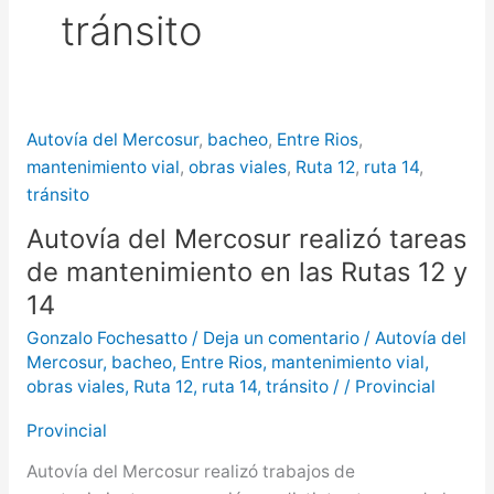
tránsito
más de $580 millones
Creciente del río Uruguay:
habilitan cortes de tránsito en varios
Autovía del Mercosur
,
bacheo
,
Entre Rios
,
puntos de Concordia
mantenimiento vial
,
obras viales
,
Ruta 12
,
ruta 14
,
tránsito
Autovía del Mercosur realizó tareas
de mantenimiento en las Rutas 12 y
14
Gonzalo Fochesatto
/
Deja un comentario
/
Autovía del
Mercosur
,
bacheo
,
Entre Rios
,
mantenimiento vial
,
obras viales
,
Ruta 12
,
ruta 14
,
tránsito
/
/
Provincial
Provincial
Autovía del Mercosur realizó trabajos de