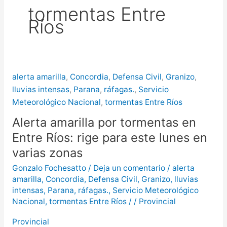
tormentas Entre
puntos de Concordia
La
Ríos
creciente del río Uruguay ya alcanzó
sectores del parque San Carlos en
Concordia
alerta amarilla
,
Concordia
,
Defensa Civil
,
Granizo
,
lluvias intensas
,
Parana
,
ráfagas.
,
Servicio
Meteorológico Nacional
,
tormentas Entre Ríos
Alerta amarilla por tormentas en
Entre Ríos: rige para este lunes en
varias zonas
Gonzalo Fochesatto
/
Deja un comentario
/
alerta
amarilla
,
Concordia
,
Defensa Civil
,
Granizo
,
lluvias
intensas
,
Parana
,
ráfagas.
,
Servicio Meteorológico
Nacional
,
tormentas Entre Ríos
/
/
Provincial
Provincial