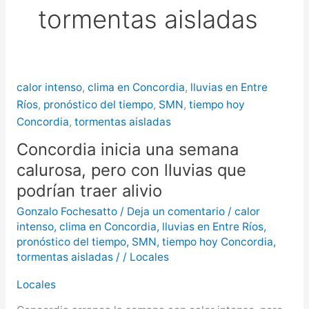
tormentas aisladas
más de $580 millones
Creciente del río Uruguay:
habilitan cortes de tránsito en varios
calor intenso
,
clima en Concordia
,
lluvias en Entre
puntos de Concordia
Ríos
,
pronóstico del tiempo
,
SMN
,
tiempo hoy
Concordia
,
tormentas aisladas
Concordia inicia una semana
calurosa, pero con lluvias que
podrían traer alivio
Gonzalo Fochesatto
/
Deja un comentario
/
calor
intenso
,
clima en Concordia
,
lluvias en Entre Ríos
,
pronóstico del tiempo
,
SMN
,
tiempo hoy Concordia
,
tormentas aisladas
/
/
Locales
Locales