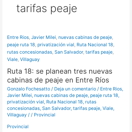
tarifas peaje
más de $580 millones
Creciente del río Uruguay:
habilitan cortes de tránsito en varios
Entre Rios
,
Javier Milei
,
nuevas cabinas de peaje
,
puntos de Concordia
peaje ruta 18
,
privatización vial
,
Ruta Nacional 18
,
rutas concesionadas
,
San Salvador
,
tarifas peaje
,
Viale
,
Villaguay
Ruta 18: se planean tres nuevas
cabinas de peaje en Entre Ríos
Gonzalo Fochesatto
/
Deja un comentario
/
Entre Rios
,
Javier Milei
,
nuevas cabinas de peaje
,
peaje ruta 18
,
privatización vial
,
Ruta Nacional 18
,
rutas
concesionadas
,
San Salvador
,
tarifas peaje
,
Viale
,
Villaguay
/
/
Provincial
Provincial