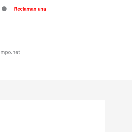
Reclaman una
ndo en Concordia: secuestran
tes de tránsito en varios puntos
 en Concordia
iempo.net