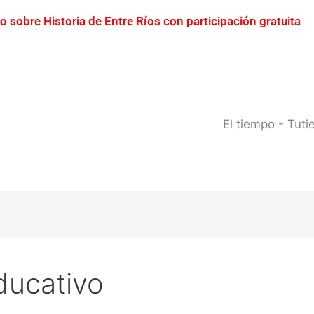
ro sobre Historia de Entre Ríos con participación gratuita
erto Yeruá por el deterioro del pavimento
Contraba
0 millones
Creciente del río Uruguay: habilitan cor
 del río Uruguay ya alcanzó sectores del parque San Carlos
El tiempo - Tut
ducativo