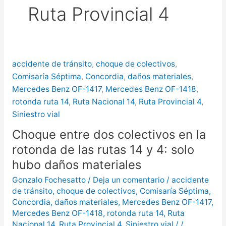
Ruta Provincial 4
más de $580 millones
Creciente del río Uruguay:
habilitan cortes de tránsito en varios
accidente de tránsito
,
choque de colectivos
,
puntos de Concordia
Comisaría Séptima
,
Concordia
,
daños materiales
,
Mercedes Benz OF-1417
,
Mercedes Benz OF-1418
,
rotonda ruta 14
,
Ruta Nacional 14
,
Ruta Provincial 4
,
Siniestro vial
Choque entre dos colectivos en la
rotonda de las rutas 14 y 4: solo
hubo daños materiales
Gonzalo Fochesatto
/
Deja un comentario
/
accidente
de tránsito
,
choque de colectivos
,
Comisaría Séptima
,
Concordia
,
daños materiales
,
Mercedes Benz OF-1417
,
Mercedes Benz OF-1418
,
rotonda ruta 14
,
Ruta
Nacional 14
,
Ruta Provincial 4
,
Siniestro vial
/
/