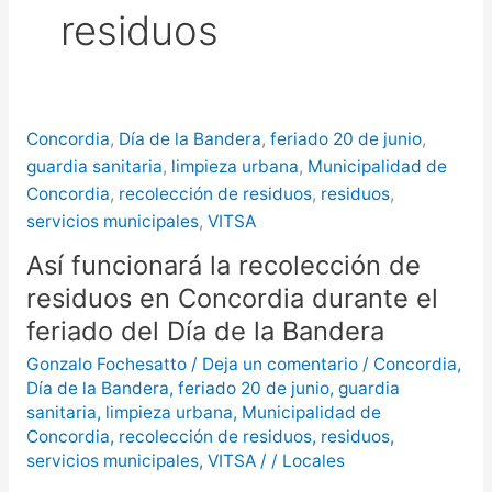
residuos
más de $580 millones
Creciente del río Uruguay:
habilitan cortes de tránsito en varios
Concordia
,
Día de la Bandera
,
feriado 20 de junio
,
puntos de Concordia
guardia sanitaria
,
limpieza urbana
,
Municipalidad de
Concordia
,
recolección de residuos
,
residuos
,
servicios municipales
,
VITSA
Así funcionará la recolección de
residuos en Concordia durante el
feriado del Día de la Bandera
Gonzalo Fochesatto
/
Deja un comentario
/
Concordia
,
Día de la Bandera
,
feriado 20 de junio
,
guardia
sanitaria
,
limpieza urbana
,
Municipalidad de
Concordia
,
recolección de residuos
,
residuos
,
servicios municipales
,
VITSA
/
/
Locales