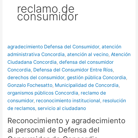
reclamo de
más de $580 millones
consumidor
Creciente del río Uruguay:
habilitan cortes de tránsito en varios
puntos de Concordia
agradecimiento Defensa del Consumidor
,
atención
administrativa Concordia
,
atención al vecino
,
Atención
Ciudadana Concordia
,
defensa del consumidor
Concordia
,
Defensa del Consumidor Entre Ríos
,
derechos del consumidor
,
gestión pública Concordia
,
Gonzalo Fochesatto
,
Municipalidad de Concordia
,
organismos públicos Concordia
,
reclamo de
consumidor
,
reconocimiento institucional
,
resolución
de reclamos
,
servicio al ciudadano
Reconocimiento y agradecimiento
al personal de Defensa del