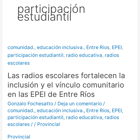
participación
puntos de Concordia
La
estudiantil
creciente del río Uruguay ya alcanzó
sectores del parque San Carlos en
Concordia
comunidad.
,
educación inclusiva.
,
Entre Rios
,
EPEI
,
participación estudiantil
,
radio educativa
,
radios
escolares
Las radios escolares fortalecen la
inclusión y el vínculo comunitario
en las EPEI de Entre Ríos
Gonzalo Fochesatto
/
Deja un comentario
/
comunidad.
,
educación inclusiva.
,
Entre Rios
,
EPEI
,
participación estudiantil
,
radio educativa
,
radios
escolares
/
/
Provincial
Provincial