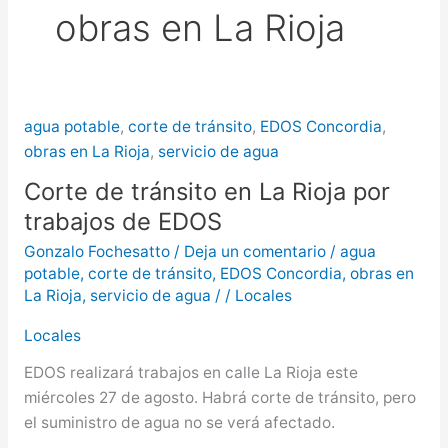
obras en La Rioja
más de $580 millones
Creciente del río Uruguay:
habilitan cortes de tránsito en varios
agua potable
,
corte de tránsito
,
EDOS Concordia
,
puntos de Concordia
obras en La Rioja
,
servicio de agua
Corte de tránsito en La Rioja por
trabajos de EDOS
Gonzalo Fochesatto
/
Deja un comentario
/
agua
potable
,
corte de tránsito
,
EDOS Concordia
,
obras en
La Rioja
,
servicio de agua
/
/
Locales
Locales
EDOS realizará trabajos en calle La Rioja este
miércoles 27 de agosto. Habrá corte de tránsito, pero
el suministro de agua no se verá afectado.