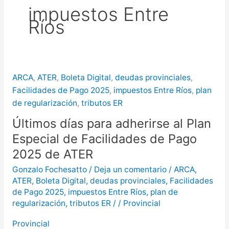
impuestos Entre
puntos de Concordia
La
Ríos
creciente del río Uruguay ya alcanzó
sectores del parque San Carlos en
Concordia
ARCA
,
ATER
,
Boleta Digital
,
deudas provinciales
,
Facilidades de Pago 2025
,
impuestos Entre Ríos
,
plan
de regularización
,
tributos ER
Últimos días para adherirse al Plan
Especial de Facilidades de Pago
2025 de ATER
Gonzalo Fochesatto
/
Deja un comentario
/
ARCA
,
ATER
,
Boleta Digital
,
deudas provinciales
,
Facilidades
de Pago 2025
,
impuestos Entre Ríos
,
plan de
regularización
,
tributos ER
/
/
Provincial
Provincial