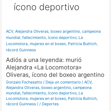
ícono deportivo
más de $580 millones
Creciente del río Uruguay:
habilitan cortes de tránsito en varios
ACV
,
Alejandra Oliveras
,
boxeo argentino
,
campeona
puntos de Concordia
mundial
,
fallecimiento
,
ícono deportivo
,
La
Locomotora
,
mujeres en el boxeo
,
Patricia Bullrich
,
récord Guinness
Adiós a una leyenda: murió
Alejandra «La Locomotora»
Oliveras, ícono del boxeo argentino
Gonzalo Fochesatto
/
Deja un comentario
/
ACV
,
Alejandra Oliveras
,
boxeo argentino
,
campeona
mundial
,
fallecimiento
,
ícono deportivo
,
La
Locomotora
,
mujeres en el boxeo
,
Patricia Bullrich
,
récord Guinness
/
/
Deportes