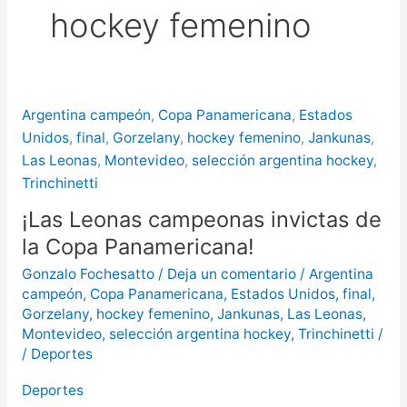
hockey femenino
puntos de Concordia
La
creciente del río Uruguay ya alcanzó
sectores del parque San Carlos en
Argentina campeón
,
Copa Panamericana
,
Estados
Concordia
Unidos
,
final
,
Gorzelany
,
hockey femenino
,
Jankunas
,
Las Leonas
,
Montevideo
,
selección argentina hockey
,
Trinchinetti
¡Las Leonas campeonas invictas de
la Copa Panamericana!
Gonzalo Fochesatto
/
Deja un comentario
/
Argentina
campeón
,
Copa Panamericana
,
Estados Unidos
,
final
,
Gorzelany
,
hockey femenino
,
Jankunas
,
Las Leonas
,
Montevideo
,
selección argentina hockey
,
Trinchinetti
/
/
Deportes
Deportes