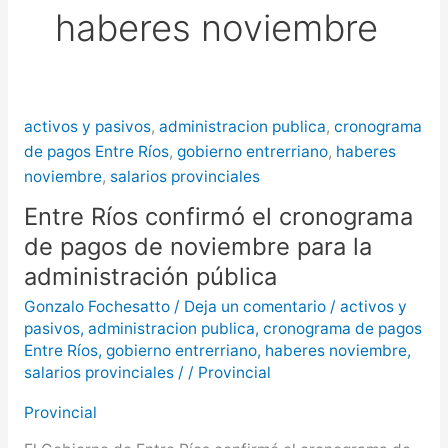
haberes noviembre
más de $580 millones
Creciente del río Uruguay:
habilitan cortes de tránsito en varios
activos y pasivos
,
administracion publica
,
cronograma
puntos de Concordia
de pagos Entre Ríos
,
gobierno entrerriano
,
haberes
noviembre
,
salarios provinciales
Entre Ríos confirmó el cronograma
de pagos de noviembre para la
administración pública
Gonzalo Fochesatto
/
Deja un comentario
/
activos y
pasivos
,
administracion publica
,
cronograma de pagos
Entre Ríos
,
gobierno entrerriano
,
haberes noviembre
,
salarios provinciales
/
/
Provincial
Provincial