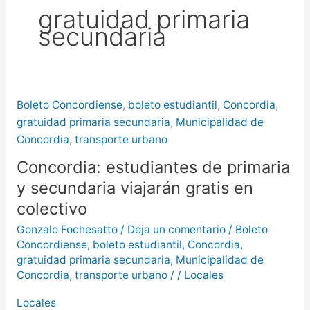
gratuidad primaria
más de $580 millones
secundaria
Creciente del río Uruguay:
habilitan cortes de tránsito en varios
puntos de Concordia
Boleto Concordiense
,
boleto estudiantil
,
Concordia
,
gratuidad primaria secundaria
,
Municipalidad de
Concordia
,
transporte urbano
Concordia: estudiantes de primaria
y secundaria viajarán gratis en
colectivo
Gonzalo Fochesatto
/
Deja un comentario
/
Boleto
Concordiense
,
boleto estudiantil
,
Concordia
,
gratuidad primaria secundaria
,
Municipalidad de
Concordia
,
transporte urbano
/
/
Locales
Locales