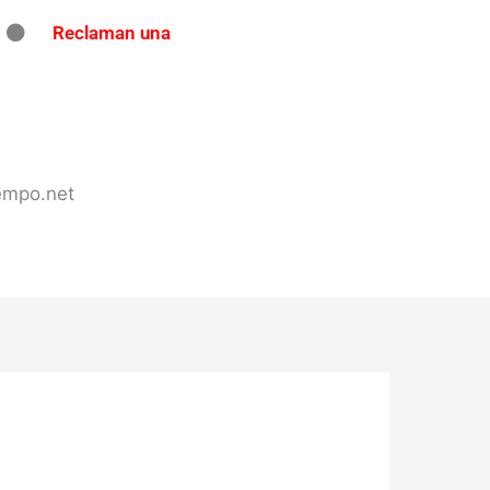
Reclaman una
ndo en Concordia: secuestran
tes de tránsito en varios puntos
 en Concordia
iempo.net