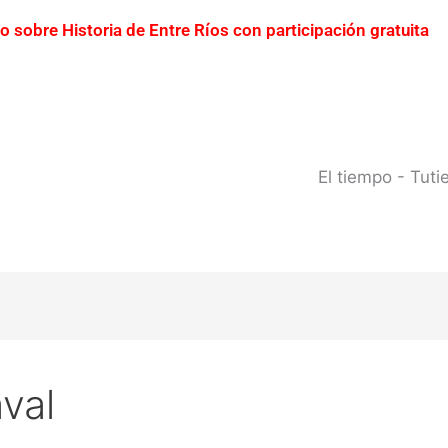
ro sobre Historia de Entre Ríos con participación gratuita
erto Yeruá por el deterioro del pavimento
Contraba
0 millones
Creciente del río Uruguay: habilitan cor
 del río Uruguay ya alcanzó sectores del parque San Carlos
El tiempo - Tut
aval