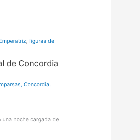
Emperatriz
,
figuras del
val de Concordia
mparsas
,
Concordia
,
en una noche cargada de