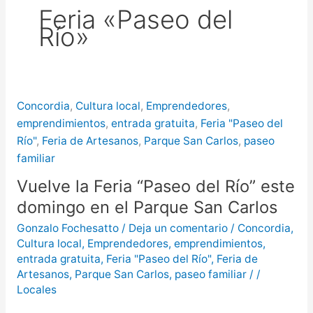
Feria «Paseo del
más de $580 millones
Río»
Creciente del río Uruguay:
habilitan cortes de tránsito en varios
puntos de Concordia
Concordia
,
Cultura local
,
Emprendedores
,
emprendimientos
,
entrada gratuita
,
Feria "Paseo del
Río"
,
Feria de Artesanos
,
Parque San Carlos
,
paseo
familiar
Vuelve la Feria “Paseo del Río” este
domingo en el Parque San Carlos
Gonzalo Fochesatto
/
Deja un comentario
/
Concordia
,
Cultura local
,
Emprendedores
,
emprendimientos
,
entrada gratuita
,
Feria "Paseo del Río"
,
Feria de
Artesanos
,
Parque San Carlos
,
paseo familiar
/
/
Locales