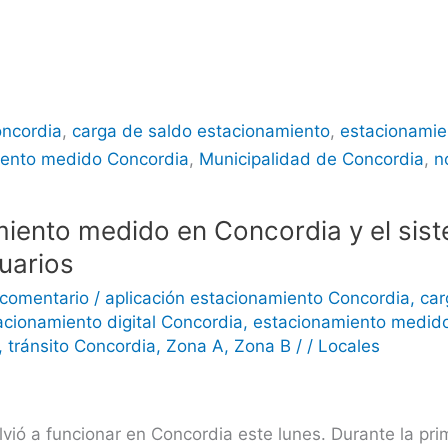
oncordia
,
carga de saldo estacionamiento
,
estacionamie
iento medido Concordia
,
Municipalidad de Concordia
,
n
miento medido en Concordia y el sis
uarios
 comentario
/
aplicación estacionamiento Concordia
,
car
acionamiento digital Concordia
,
estacionamiento medid
,
tránsito Concordia
,
Zona A
,
Zona B
/
/
Locales
ió a funcionar en Concordia este lunes. Durante la prime