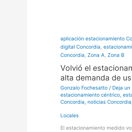
aplicación estacionamiento C
digital Concordia
,
estacionam
Concordia
,
Zona A
,
Zona B
Volvió el estaciona
alta demanda de us
Gonzalo Fochesatto
/
Deja un
estacionamiento céntrico
,
est
Concordia
,
noticias Concordia
Locales
El estacionamiento medido volv