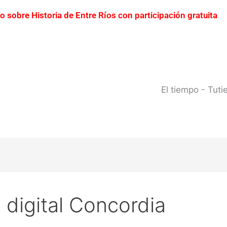
ro sobre Historia de Entre Ríos con participación gratuita
erto Yeruá por el deterioro del pavimento
Contraba
0 millones
Creciente del río Uruguay: habilitan cor
 del río Uruguay ya alcanzó sectores del parque San Carlos
El tiempo - Tut
 digital Concordia