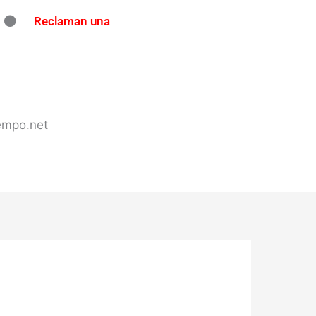
Reclaman una
ndo en Concordia: secuestran
tes de tránsito en varios puntos
 en Concordia
iempo.net