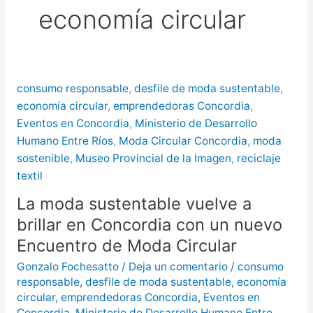
economía circular
más de $580 millones
Creciente del río Uruguay:
habilitan cortes de tránsito en varios
consumo responsable
,
desfile de moda sustentable
,
puntos de Concordia
economía circular
,
emprendedoras Concordia
,
Eventos en Concordia
,
Ministerio de Desarrollo
Humano Entre Ríos
,
Moda Circular Concordia
,
moda
sostenible
,
Museo Provincial de la Imagen
,
reciclaje
textil
La moda sustentable vuelve a
brillar en Concordia con un nuevo
Encuentro de Moda Circular
Gonzalo Fochesatto
/
Deja un comentario
/
consumo
responsable
,
desfile de moda sustentable
,
economía
circular
,
emprendedoras Concordia
,
Eventos en
Concordia
,
Ministerio de Desarrollo Humano Entre