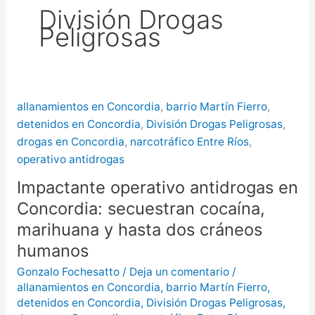
División Drogas
puntos de Concordia
La
Peligrosas
creciente del río Uruguay ya alcanzó
sectores del parque San Carlos en
Concordia
allanamientos en Concordia
,
barrio Martín Fierro
,
detenidos en Concordia
,
División Drogas Peligrosas
,
drogas en Concordia
,
narcotráfico Entre Ríos
,
operativo antidrogas
Impactante operativo antidrogas en
Concordia: secuestran cocaína,
marihuana y hasta dos cráneos
humanos
Gonzalo Fochesatto
/
Deja un comentario
/
allanamientos en Concordia
,
barrio Martín Fierro
,
detenidos en Concordia
,
División Drogas Peligrosas
,