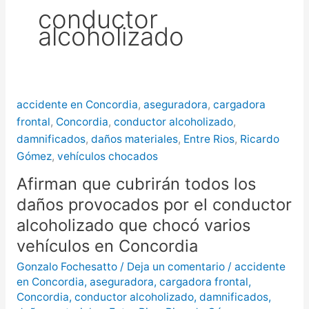
conductor
más de $580 millones
alcoholizado
Creciente del río Uruguay:
habilitan cortes de tránsito en varios
puntos de Concordia
accidente en Concordia
,
aseguradora
,
cargadora
frontal
,
Concordia
,
conductor alcoholizado
,
damnificados
,
daños materiales
,
Entre Rios
,
Ricardo
Gómez
,
vehículos chocados
Afirman que cubrirán todos los
daños provocados por el conductor
alcoholizado que chocó varios
vehículos en Concordia
Gonzalo Fochesatto
/
Deja un comentario
/
accidente
en Concordia
,
aseguradora
,
cargadora frontal
,
Concordia
,
conductor alcoholizado
,
damnificados
,