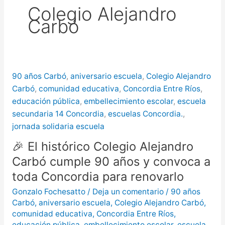
Colegio Alejandro
más de $580 millones
Carbó
Creciente del río Uruguay:
habilitan cortes de tránsito en varios
puntos de Concordia
90 años Carbó
,
aniversario escuela
,
Colegio Alejandro
Carbó
,
comunidad educativa
,
Concordia Entre Ríos
,
educación pública
,
embellecimiento escolar
,
escuela
secundaria 14 Concordia
,
escuelas Concordia.
,
jornada solidaria escuela
🎉 El histórico Colegio Alejandro
Carbó cumple 90 años y convoca a
toda Concordia para renovarlo
Gonzalo Fochesatto
/
Deja un comentario
/
90 años
Carbó
,
aniversario escuela
,
Colegio Alejandro Carbó
,
comunidad educativa
,
Concordia Entre Ríos
,
educación pública
,
embellecimiento escolar
,
escuela