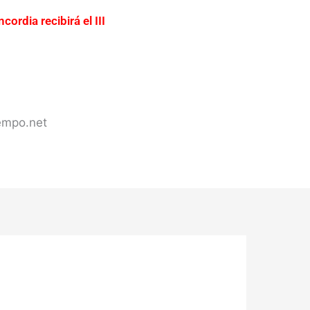
cordia recibirá el III
ación urgente del acceso a
ercadería valuada en más de
s de Concordia
iempo.net