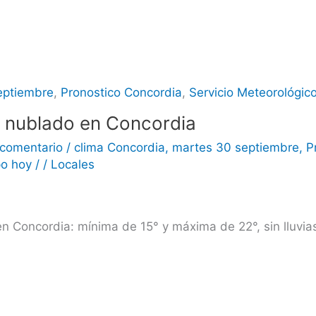
eptiembre
,
Pronostico Concordia
,
Servicio Meteorológic
y nublado en Concordia
 comentario
/
clima Concordia
,
martes 30 septiembre
,
P
po hoy
/
/
Locales
 Concordia: mínima de 15° y máxima de 22°, sin lluvias 