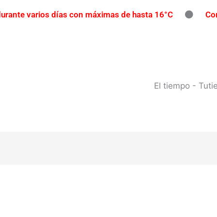
 durante varios días con máximas de hasta 16°C
Con
íos con participación gratuita
Reclaman una repar
pavimento
Contrabando en Concordia: secuestran m
l río Uruguay: habilitan cortes de tránsito en varios punto
El tiempo - Tut