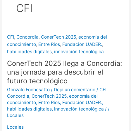
CFI
más de $580 millones
Creciente del río Uruguay:
habilitan cortes de tránsito en varios
CFI
,
Concordia
,
ConerTech 2025
,
economía del
puntos de Concordia
conocimiento
,
Entre Rios
,
Fundación UADER.
,
habilidades digitales
,
innovación tecnológica
ConerTech 2025 llega a Concordia:
una jornada para descubrir el
futuro tecnológico
Gonzalo Fochesatto
/
Deja un comentario
/
CFI
,
Concordia
,
ConerTech 2025
,
economía del
conocimiento
,
Entre Rios
,
Fundación UADER.
,
habilidades digitales
,
innovación tecnológica
/
/
Locales
Locales