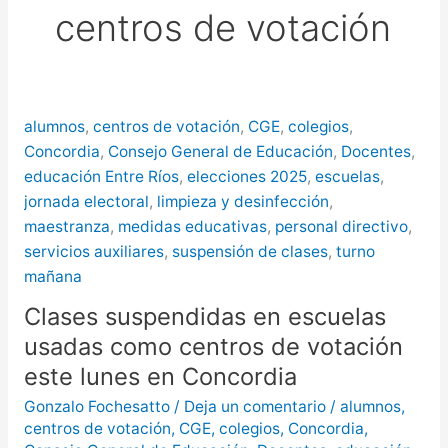
centros de votación
puntos de Concordia
La
creciente del río Uruguay ya alcanzó
sectores del parque San Carlos en
alumnos
,
centros de votación
,
CGE
,
colegios
,
Concordia
Concordia
,
Consejo General de Educación
,
Docentes
,
educación Entre Ríos
,
elecciones 2025
,
escuelas
,
jornada electoral
,
limpieza y desinfección
,
maestranza
,
medidas educativas
,
personal directivo
,
servicios auxiliares
,
suspensión de clases
,
turno
mañana
Clases suspendidas en escuelas
usadas como centros de votación
este lunes en Concordia
Gonzalo Fochesatto
/
Deja un comentario
/
alumnos
,
centros de votación
,
CGE
,
colegios
,
Concordia
,