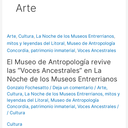
Arte
más de $580 millones
Creciente del río Uruguay:
habilitan cortes de tránsito en varios
Arte
,
Cultura
,
La Noche de los Museos Entrerrianos
,
puntos de Concordia
mitos y leyendas del Litoral
,
Museo de Antropología
Concordia
,
patrimonio inmaterial
,
Voces Ancestrales
El Museo de Antropología revive
las “Voces Ancestrales” en La
Noche de los Museos Entrerrianos
Gonzalo Fochesatto
/
Deja un comentario
/
Arte
,
Cultura
,
La Noche de los Museos Entrerrianos
,
mitos y
leyendas del Litoral
,
Museo de Antropología
Concordia
,
patrimonio inmaterial
,
Voces Ancestrales
/
/
Cultura
Cultura