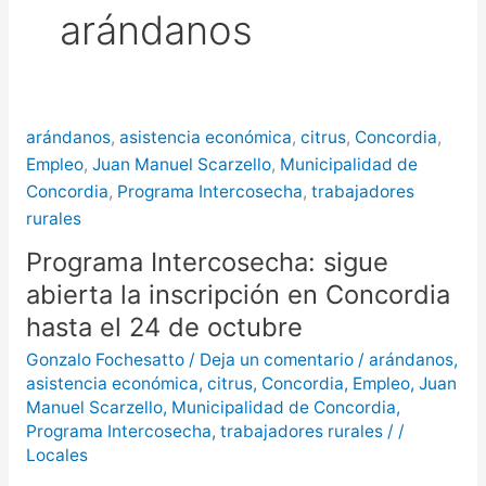
arándanos
puntos de Concordia
La
creciente del río Uruguay ya alcanzó
sectores del parque San Carlos en
arándanos
,
asistencia económica
,
citrus
,
Concordia
,
Concordia
Empleo
,
Juan Manuel Scarzello
,
Municipalidad de
Concordia
,
Programa Intercosecha
,
trabajadores
rurales
Programa Intercosecha: sigue
abierta la inscripción en Concordia
hasta el 24 de octubre
Gonzalo Fochesatto
/
Deja un comentario
/
arándanos
,
asistencia económica
,
citrus
,
Concordia
,
Empleo
,
Juan
Manuel Scarzello
,
Municipalidad de Concordia
,
Programa Intercosecha
,
trabajadores rurales
/
/
Locales