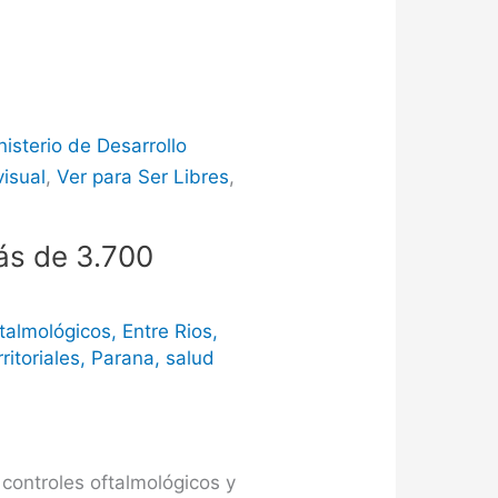
nisterio de Desarrollo
visual
,
Ver para Ser Libres
,
más de 3.700
ftalmológicos
,
Entre Rios
,
ritoriales
,
Parana
,
salud
 controles oftalmológicos y