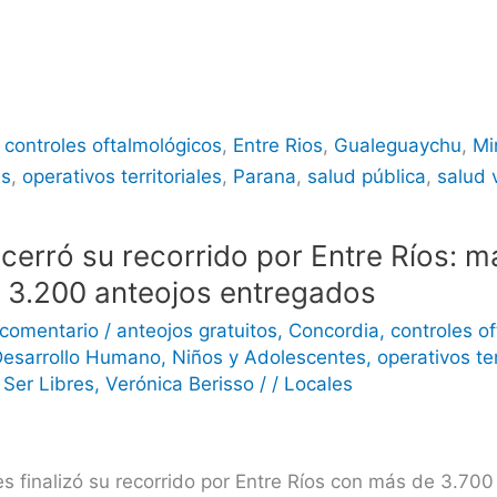
,
controles oftalmológicos
,
Entre Rios
,
Gualeguaychu
,
Mi
es
,
operativos territoriales
,
Parana
,
salud pública
,
salud 
 cerró su recorrido por Entre Ríos: 
y 3.200 anteojos entregados
 comentario
/
anteojos gratuitos
,
Concordia
,
controles o
 Desarrollo Humano
,
Niños y Adolescentes
,
operativos ter
 Ser Libres
,
Verónica Berisso
/
/
Locales
s finalizó su recorrido por Entre Ríos con más de 3.700