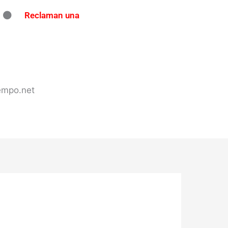
Reclaman una
ndo en Concordia: secuestran
tes de tránsito en varios puntos
 en Concordia
iempo.net