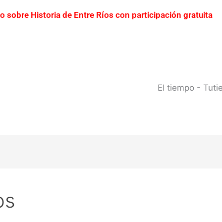
ro sobre Historia de Entre Ríos con participación gratuita
erto Yeruá por el deterioro del pavimento
Contraba
0 millones
Creciente del río Uruguay: habilitan cor
 del río Uruguay ya alcanzó sectores del parque San Carlos
El tiempo - Tut
os