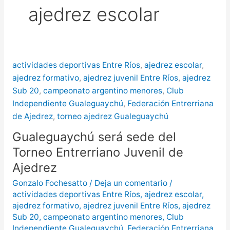
ajedrez escolar
más de $580 millones
Creciente del río Uruguay:
habilitan cortes de tránsito en varios
actividades deportivas Entre Ríos
,
ajedrez escolar
,
puntos de Concordia
ajedrez formativo
,
ajedrez juvenil Entre Ríos
,
ajedrez
Sub 20
,
campeonato argentino menores
,
Club
Independiente Gualeguaychú
,
Federación Entrerriana
de Ajedrez
,
torneo ajedrez Gualeguaychú
Gualeguaychú será sede del
Torneo Entrerriano Juvenil de
Ajedrez
Gonzalo Fochesatto
/
Deja un comentario
/
actividades deportivas Entre Ríos
,
ajedrez escolar
,
ajedrez formativo
,
ajedrez juvenil Entre Ríos
,
ajedrez
Sub 20
,
campeonato argentino menores
,
Club
Independiente Gualeguaychú
,
Federación Entrerriana