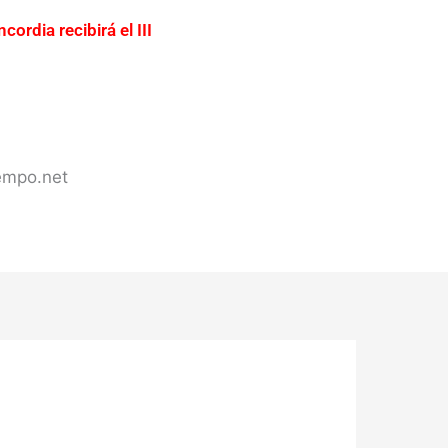
cordia recibirá el III
ación urgente del acceso a
ercadería valuada en más de
s de Concordia
iempo.net