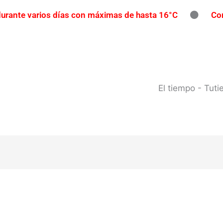
 durante varios días con máximas de hasta 16°C
Con
íos con participación gratuita
Reclaman una repar
pavimento
Contrabando en Concordia: secuestran m
l río Uruguay: habilitan cortes de tránsito en varios punto
El tiempo - Tut