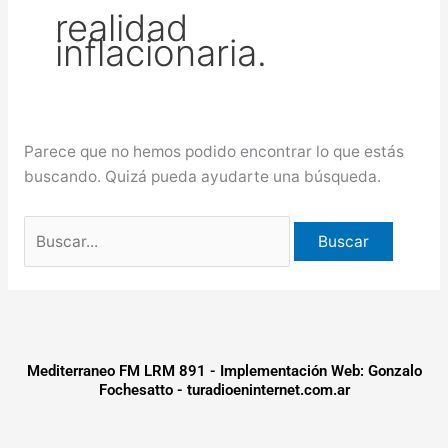
realidad
puntos de Concordia
La
inflacionaria.
creciente del río Uruguay ya alcanzó
sectores del parque San Carlos en
Concordia
Parece que no hemos podido encontrar lo que estás
buscando. Quizá pueda ayudarte una búsqueda.
Mediterraneo FM LRM 891 - Implementación Web: Gonzalo
Fochesatto - turadioeninternet.com.ar