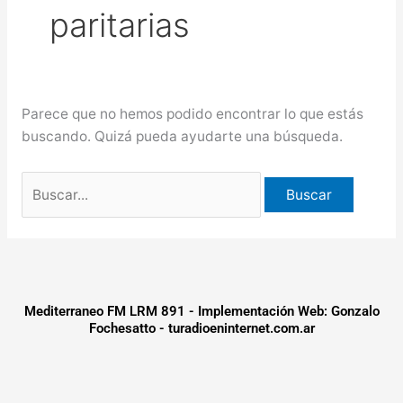
paritarias
más de $580 millones
Creciente del río Uruguay:
habilitan cortes de tránsito en varios
Parece que no hemos podido encontrar lo que estás
puntos de Concordia
buscando. Quizá pueda ayudarte una búsqueda.
Mediterraneo FM LRM 891 - Implementación Web: Gonzalo
Fochesatto - turadioeninternet.com.ar